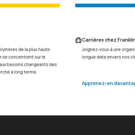
Carrières chez Frankli
olymères de la plus haute
Joignez-vous à une organi
ce se concentrent sur le
longue date envers nos cl
aux besoins changeants des
herche à long terme.
Apprenez-en davantage