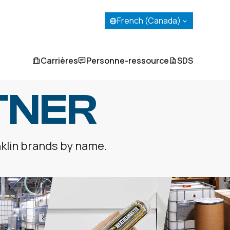
English
French (Canada)
Spanish
Portuguese
French (Canada)
Carrières
Personne-ressource
SDS
TNER
nklin brands by name.