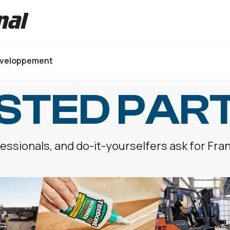
éveloppement
STED PAR
ssionals, and do-it-yourselfers ask for Fra