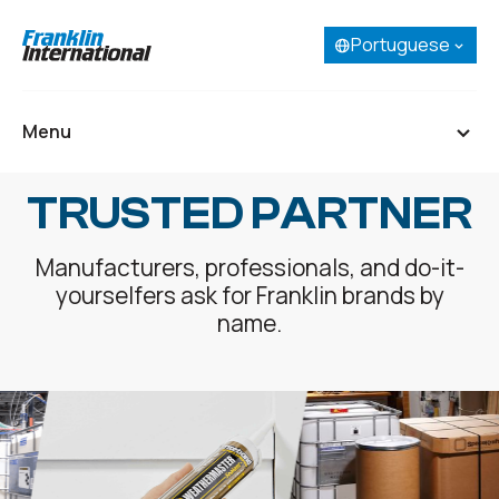
Portuguese
Selecione seu idioma:
English
French (Canada)
Menu
Spanish
Portuguese
TRUSTED PARTNER
Início
Manufacturers, professionals, and do-it-
Sobre
yourselfers ask for Franklin brands by
Nossos negócios
name.
Pesquisa e Desenvolvimento
Carreiras
Entre em contato
SDS