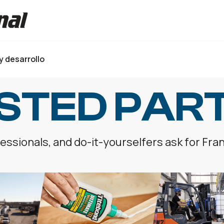
y desarrollo
STED PAR
ssionals, and do-it-yourselfers ask for Fra