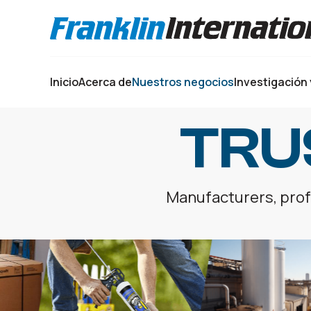
Selecciona tu idioma:
Inicio
Acerca de
Nuestros negocios
Investigación 
TRU
Manufacturers, profe