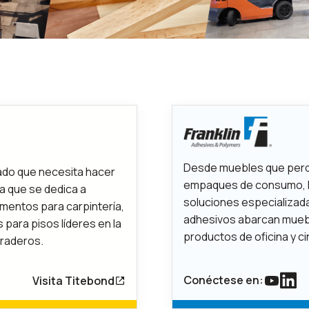
Desde muebles que perd
ado que necesita hacer
empaques de consumo, F
na que se dedica a
soluciones especializada
mentos para carpintería,
adhesivos abarcan mueble
 para pisos líderes en la
productos de oficina y ci
uraderos.
Conéctese en:
Visita Titebond
Enlace
Enla