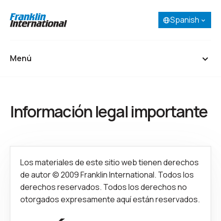
Spanish
Selecciona tu idioma:
English
French (Canada)
Menú
Spanish
Portuguese
Inicio
Información legal importante
Acerca de
Nuestros negocios
Investigación y desarrollo
Los materiales de este sitio web tienen derechos
de autor © 2009 Franklin International. Todos los
derechos reservados. Todos los derechos no
Carreras
otorgados expresamente aquí están reservados.
Contactar
SDS