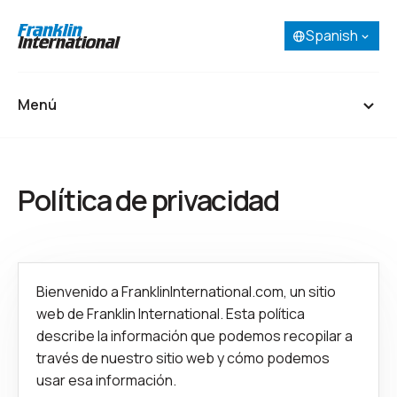
Spanish
Selecciona tu idioma:
English
French (Canada)
Menú
Spanish
Portuguese
Inicio
Política de privacidad
Acerca de
Nuestros negocios
Investigación y desarrollo
Bienvenido a FranklinInternational.com, un sitio
web de Franklin International. Esta política
describe la información que podemos recopilar a
Carreras
través de nuestro sitio web y cómo podemos
Contactar
usar esa información.
SDS