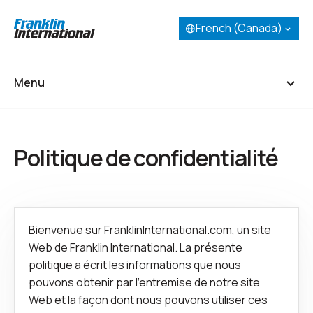
French (Canada)
Sélectionnez votre langue :
English
French (Canada)
Menu
Spanish
Portuguese
Accueil
Politique de confidentialité
À propos
Nos Entreprises
Recherche et développement
Bienvenue sur FranklinInternational.com, un site
Web de Franklin International. La présente
politique a écrit les informations que nous
Carrières
pouvons obtenir par l'entremise de notre site
Personne-ressource
Web et la façon dont nous pouvons utiliser ces
SDS