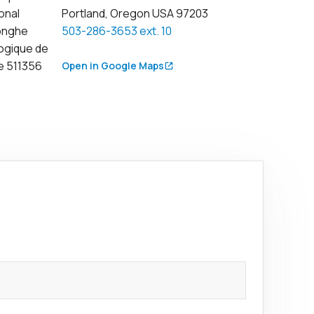
ional
Portland, Oregon USA 97203
Yonghe
503-286-3653 ext. 10
ogique de
 511356
Open in Google Maps