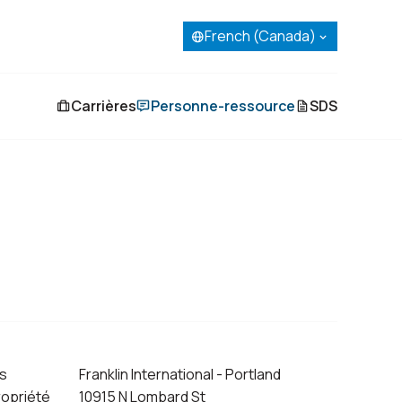
English
French (Canada)
Spanish
Portuguese
French (Canada)
Carrières
Personne-ressource
SDS
s
Franklin International - Portland
ropriété
10915 N Lombard St