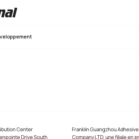
éveloppement
ribution Center
Franklin Guangzhou Adhesive
enpointe Drive South
Company LTD, une filiale en p