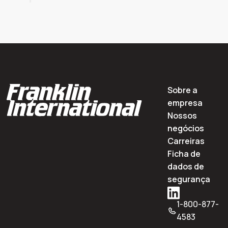
Sobre a
empresa
Nossos
negócios
Carreiras
Ficha de
dados de
segurança
1-800-877-
4583