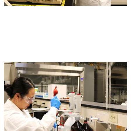
Produzimos as linhas de produtos mais abrangentes na
indústria de adesivos e polímeros. Novos produtos são
testados em campo e lançados no mercado nos
laboratórios de P&D de última geração da Franklin.
Nossa principal competência — polimerização em
emulsão — é integrada a uma ampla variedade de
produtos, que são produzidos em nossas oito