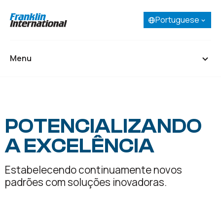
Portuguese
Selecione seu idioma:
English
French (Canada)
Menu
Spanish
Portuguese
Início
Sobre
POTENCIALIZANDO
Nossos negócios
A EXCELÊNCIA
Pesquisa e Desenvolvimento
Estabelecendo continuamente novos
padrões com soluções inovadoras.
Carreiras
Entre em contato
SDS